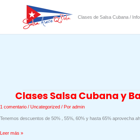
Ir
al
Clases de Salsa Cubana / Inf
contenido
Clases Salsa Cubana y Ba
1 comentario
/
Uncategorized
/ Por
admin
Tenemos descuentos de 50% , 55%, 60% y hasta 65% aprovecha ah
Clases
Leer más »