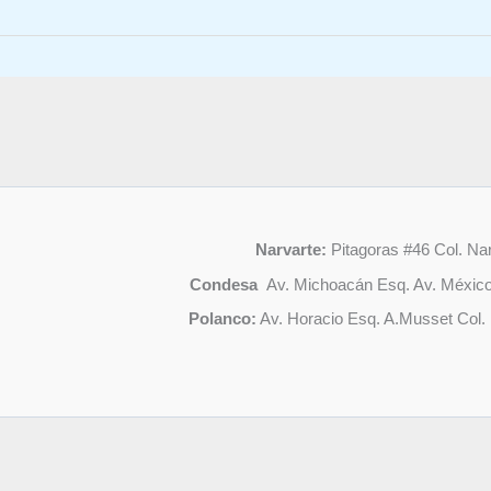
Salsa
Cubana
y
Bachata
en
CDMX
Condesa,
Polanco,
Narvarte,
Del
Narvarte:
Pitagoras #46 Col. Nar
Valle!
Condesa
Av. Michoacán Esq. Av. México
Polanco:
Av. Horacio Esq. A.Musset Col. P