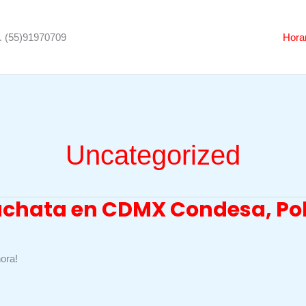
o. (55)91970709
Hora
Uncategorized
chata en CDMX Condesa, Pola
ora!