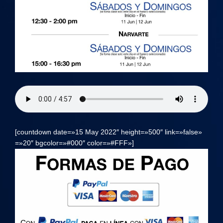
[countdown date=»15 May 2022″ height=»500″ link=»false»
=»20″ bgcolor=»#000″ color=»#FFF»]