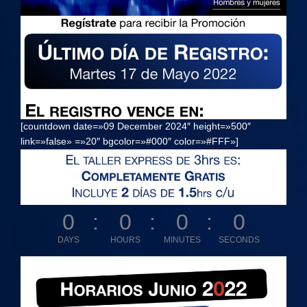
[countdown date=»09 December 2024″ height=»500″
link=»false» =»20″ bgcolor=»#000″ color=»#FFF»]
0
0
0
0
DAYS
HOURS
MINUTES
SECONDS